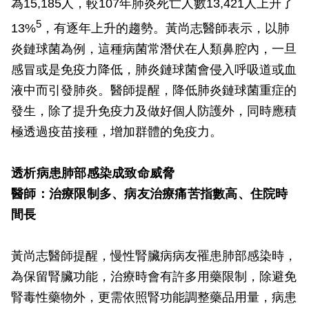
為15,185人，較107年肺炎死亡人數13,421人上升了
5
13%
，有逐年上升的趨勢。黃尚志醫師表示，以肺
炎鏈球菌為例，這種病菌常潛伏在人類鼻腔內，一旦
感冒或是免疫力降低，肺炎鏈球菌會侵入呼吸道或血
液中而引發肺炎。醫師提醒，降低肺炎鏈球菌重症的
發生，除了提升免疫力及做好個人防護外，同時應積
極透過疫苗接種，增加群體的免疫力。
透析病患肺部感染成致命威脅
醫師：治療限制多、病友治療痛苦指數高、住院時
間長
黃尚志醫師提醒，慢性腎臟病病友罹患肺部感染時，
為保留腎臟功能，治療時會有許多用藥限制，除避免
腎毒性藥物外，更需依照腎功能調整藥品用量，病患