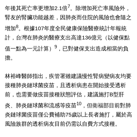
7
年後其死亡率更增加2.1倍
。除增加死亡率風險外，
腎友的腎臟功能越差，因肺炎而住院的風險也會隨之
8
增加
。根據107年度全民健康保險醫療統計年報統
計，台灣在肺炎的醫療支出高達136億元（以健保點
9
值一點為一元計算）
，已對健保支出造成相當的負
擔。
林裕峰醫師指出，疾管署雖建議慢性腎病變病友均要
接種肺炎鏈球菌疫苗，且透析病患在開始接受透析
前，也需要做疫苗接種狀態評估，建議施打B型肝
10
炎、肺炎鏈球菌和流感等疫苗
，但衛福部目前對肺
炎鏈球菌疫苗僅公費補助75歲以上長者施打，屬於高
風險族群的透析病友目前仍需以自費方式接種。