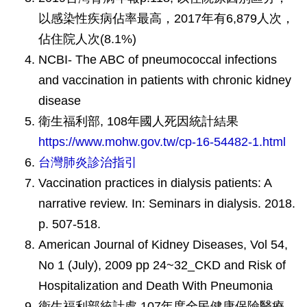
以感染性疾病佔率最高，2017年有6,879人次，
佔住院人次(8.1%)
NCBI- The ABC of pneumococcal infections
and vaccination in patients with chronic kidney
disease
衛生福利部, 108年國人死因統計結果
https://www.mohw.gov.tw/cp-16-54482-1.html
台灣肺炎診治指引
Vaccination practices in dialysis patients: A
narrative review. In: Seminars in dialysis. 2018.
p. 507-518.
American Journal of Kidney Diseases, Vol 54,
No 1 (July), 2009 pp 24~32_CKD and Risk of
Hospitalization and Death With Pneumonia
衛生福利部統計處,107年度全民健康保險醫療