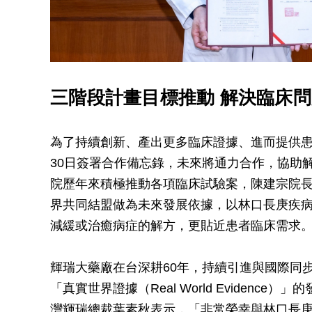
三階段計畫目標推動 解決臨床
為了持續創新、產出更多臨床證據、進而提供
30日簽署合作備忘錄，未來將通力合作，協助
院歷年來積極推動各項臨床試驗案，陳建宗院
界共同結盟做為未來發展依據，以林口長庚疾
減緩或治癒病症的解方，更貼近患者臨床需求
輝瑞大藥廠在台深耕60年，持續引進與國際同
「真實世界證據（Real World Eviden
灣輝瑞總裁葉素秋表示，「非常榮幸與林口長