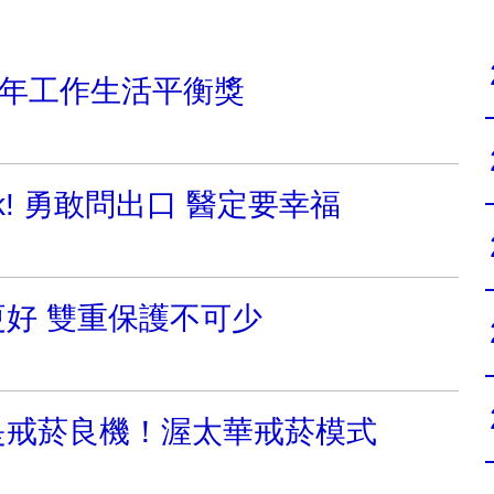
7年工作生活平衡獎
 Ask! 勇敢問出口 醫定要幸福
好 雙重保護不可少
是戒菸良機！渥太華戒菸模式